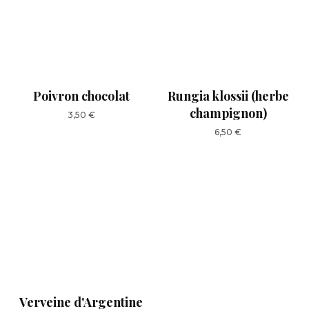
Poivron chocolat
Rungia klossii (herbe
champignon)
3,50
€
6,50
€
Verveine d'Argentine