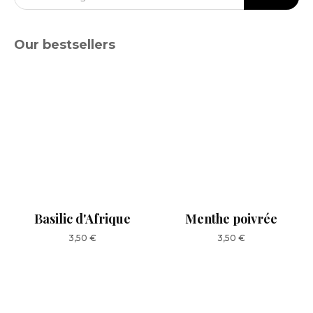
Our bestsellers
Basilic d'Afrique
Menthe poivrée
3,50
€
3,50
€