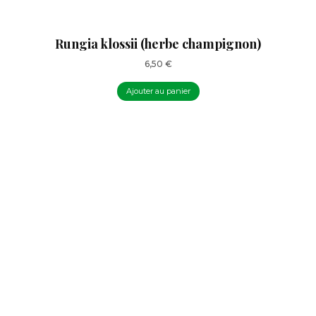
Rungia klossii (herbe champignon)
6,50
€
Ajouter au panier