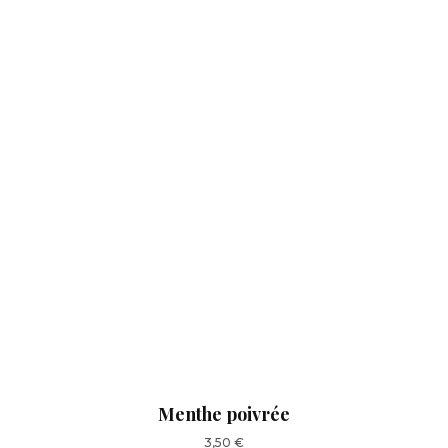
Menthe poivrée
3,50
€