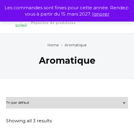
Les commandes sont finies pour cette année. Rendez-
Jardins du soleil
vous à partir du 15 mars 2027.
Ignorer
Pépinière de pradelaine
Home
Aromatique
Aromatique
Showing all 3 results