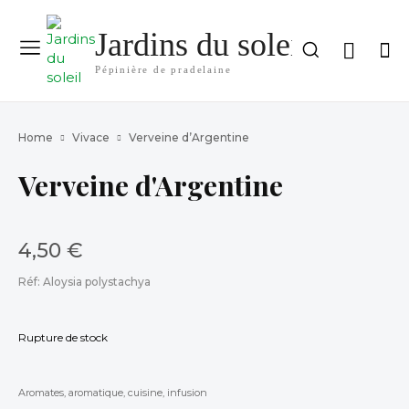
Jardins du soleil
Pépinière de pradelaine
Home
Vivace
Verveine d’Argentine
Verveine d'Argentine
4,50
€
Réf:
Aloysia polystachya
Rupture de stock
Aromates
,
aromatique
,
cuisine
,
infusion